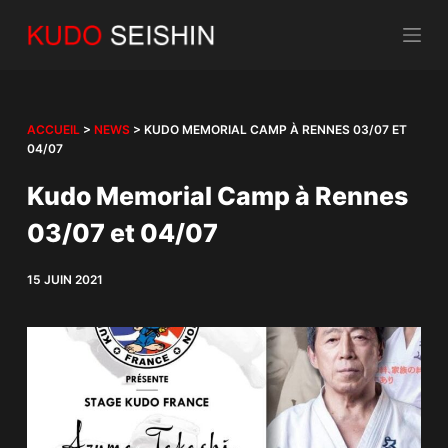
P
a
s
s
e
ACCUEIL
>
NEWS
>
KUDO MEMORIAL CAMP À RENNES 03/07 ET
04/07
r
a
Kudo Memorial Camp à Rennes
u
03/07 et 04/07
c
o
15 JUIN 2021
n
t
e
n
u