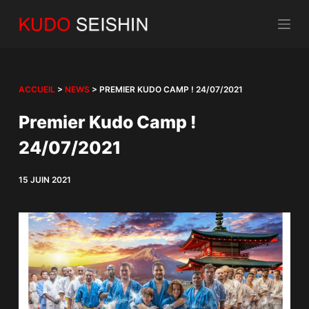
P
a
s
s
e
ACCUEIL
>
NEWS
>
PREMIER KUDO CAMP ! 24/07/2021
r
Premier Kudo Camp !
a
u
24/07/2021
c
o
15 JUIN 2021
n
t
e
n
u